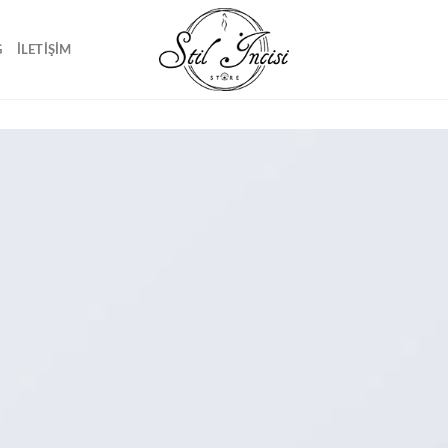
G
İLETIŞIM