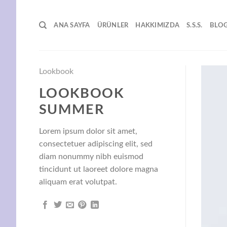
İçeriğe
atla
ANA SAYFA
ÜRÜNLER
HAKKIMIZDA
S.S.S.
BLO
Lookbook
LOOKBOOK
SUMMER
Lorem ipsum dolor sit amet,
consectetuer adipiscing elit, sed
diam nonummy nibh euismod
tincidunt ut laoreet dolore magna
aliquam erat volutpat.