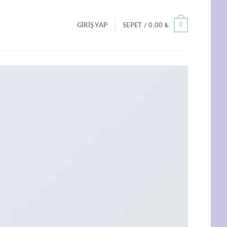
0
GIRIŞ YAP
SEPET /
0.00
₺