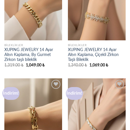
BILEKLIKLER
BILEKLIKLER
XUPING JEWELRY 14 Ayar
XUPING JEWELRY 14 Ayar
Altın Kaplama, By Gurmet
Altın Kaplama, Çiçekli Zirkon
Zirkon taşlı bileklik
Taşlı Bileklik
Orijinal
Şu
Orijinal
Şu
1,319.00
₺
1,049.00
₺
1,340.00
₺
1,069.00
₺
fiyat:
andaki
fiyat:
andaki
1,319.00 ₺.
fiyat:
1,340.00 ₺.
fiyat:
1,049.00 ₺.
1,069.00 ₺.
İndirim!
İndirim!
Favorilere
Favorilere
ekle
ekle