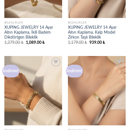
BILEKLIKLER
BILEKLIKLER
XUPING JEWELRY 14 Ayar
XUPING JEWELRY 14 Ayar
Altın Kaplama, İkili Badem
Altın Kaplama, Kalp Model
Dikdörtgen Bileklik
Zirkon Taşlı Bileklik
Orijinal
Şu
Orijinal
Şu
1,379.00
₺
1,089.00
₺
1,179.00
₺
939.00
₺
fiyat:
andaki
fiyat:
andaki
1,379.00 ₺.
fiyat:
1,179.00 ₺.
fiyat:
1,089.00 ₺.
939.00 ₺.
İndirim!
İndirim!
Favorilere
Favorilere
ekle
ekle