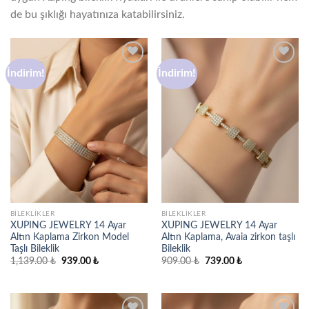
de bu şıklığı hayatınıza katabilirsiniz.
İndirim!
İndirim!
Favorilere
Favorilere
ekle
ekle
BILEKLIKLER
BILEKLIKLER
XUPING JEWELRY 14 Ayar
XUPING JEWELRY 14 Ayar
Altın Kaplama Zirkon Model
Altın Kaplama, Avaia zirkon taşlı
Taşlı Bileklik
Bileklik
Orijinal
Şu
Orijinal
Şu
1,139.00
₺
939.00
₺
909.00
₺
739.00
₺
fiyat:
andaki
fiyat:
andaki
1,139.00 ₺.
fiyat:
909.00 ₺.
fiyat:
939.00 ₺.
739.00 ₺.