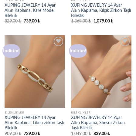
BILEKLIKLER
BILEKLIKLER
XUPING JEWELRY 14 Ayar
XUPING JEWELRY 14 Ayar
Altın Kaplama, Kare Model
Altın Kaplama, Kılçık Zirkon Taşlı
Bileklik
Bileklik
Orijinal
Şu
Orijinal
Şu
829.00
₺
739.00
₺
1,369.00
₺
1,079.00
₺
fiyat:
andaki
fiyat:
andaki
829.00 ₺.
fiyat:
1,369.00 ₺.
fiyat:
739.00 ₺.
1,079.00 ₺.
İndirim!
İndirim!
Favorilere
Favorilere
ekle
ekle
BILEKLIKLER
BILEKLIKLER
XUPING JEWELRY 14 Ayar
XUPING JEWELRY 14 Ayar
Altın Kaplama, Liben zirkon taşlı
Altın Kaplama, Shesra Zirkon
Bileklik
Taşlı Bileklik
Orijinal
Şu
Orijinal
Şu
909.00
₺
739.00
₺
1,049.00
₺
839.00
₺