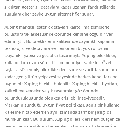
modelleri; klasik çizgilerden modern tasarımlara, minimal
şıklıktan gösterişli detaylara kadar uzanan farklı stillerde
sunularak her zevke uygun alternatifler sunar.
Xuping markası, estetik detayları kaliteli malzemelerle
buluşturarak aksesuar sektöründe kendine özgü bir yer
edinmiştir. Bu bilekliklerin kalitesinde dayanıklı kaplama
teknolojisi ve detaylara verilen önem büyük rol oynar.
Dayanıklı yapısı ve göz alıcı tasarımıyla Xuping bileklikler,
kullanıcılara uzun süreli bir memnuniyet vadeder. Özel
taşlarla süslenmiş bilekliklerden, sade ve zarif tasarımlara
kadar geniş ürün yelpazesi sayesinde herkes kendi tarzına
uygun bir Xuping bileklik bulabilir. Xuping bileklik fiyatları,
kaliteli malzemeler ve şık tasarımlar göz önünde
bulundurulduğunda oldukça erişilebilir seviyededir.
Markanın sunduğu uygun fiyat politikası, geniş bir kullanıcı
kitlesine hitap ederken aynı zamanda zarif bir şıklığı da
mümkün kılar. Bu durum, Xuping bileklikleri hem bütçenize
uygun hem de stilinizi tamamlayıcı bir parça haline getirir.