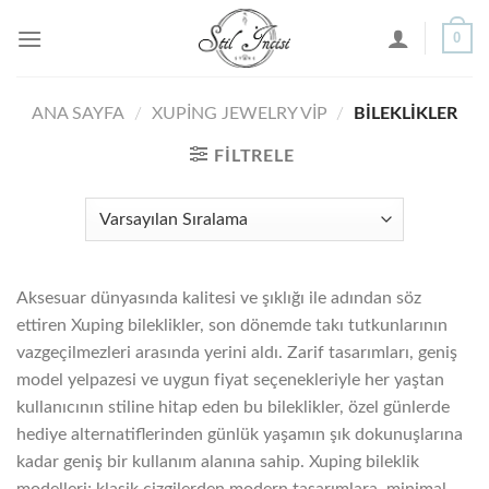
İçeriğe
0
atla
ANA SAYFA
/
XUPING JEWELRY VIP
/
BILEKLIKLER
FILTRELE
Aksesuar dünyasında kalitesi ve şıklığı ile adından söz
ettiren Xuping bileklikler, son dönemde takı tutkunlarının
vazgeçilmezleri arasında yerini aldı. Zarif tasarımları, geniş
model yelpazesi ve uygun fiyat seçenekleriyle her yaştan
kullanıcının stiline hitap eden bu bileklikler, özel günlerde
hediye alternatiflerinden günlük yaşamın şık dokunuşlarına
kadar geniş bir kullanım alanına sahip. Xuping bileklik