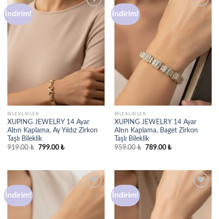
İndirim!
İndirim!
Favorilere
Favorilere
ekle
ekle
BILEKLIKLER
BILEKLIKLER
XUPING JEWELRY 14 Ayar
XUPING JEWELRY 14 Ayar
Altın Kaplama, Ay Yıldız Zirkon
Altın Kaplama, Baget Zirkon
Taşlı Bileklik
Taşlı Bileklik
Orijinal
Şu
Orijinal
Şu
919.00
₺
799.00
₺
959.00
₺
789.00
₺
fiyat:
andaki
fiyat:
andaki
919.00 ₺.
fiyat:
959.00 ₺.
fiyat:
799.00 ₺.
789.00 ₺.
İndirim!
İndirim!
Favorilere
Favorilere
ekle
ekle