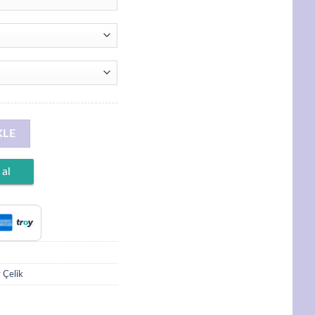
 Altın Kaplama, D Harfi Taşsız Kolye adet
KLE
 al
 Çelik