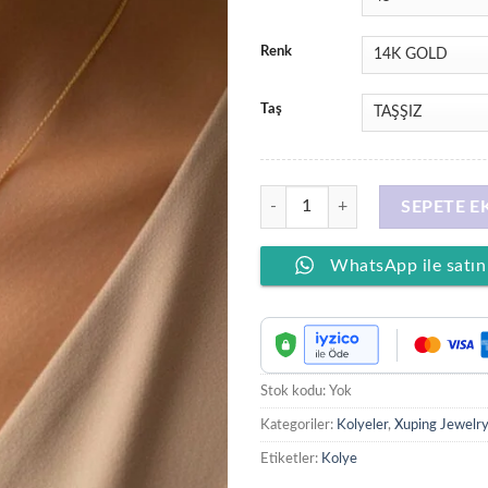
Renk
Taş
Stil İncisi/Xupıng Jewelry 14 Ayar
SEPETE E
WhatsApp ile satın
Stok kodu:
Yok
Kategoriler:
Kolyeler
,
Xuping Jewelry
Etiketler:
Kolye