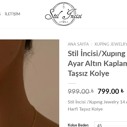
G
İLETIŞIM
ANA SAYFA
/
XUPING JEWELRY
Stil İncisi/Xupın
Ayar Altın Kapla
Favorilere
Taşsız Kolye
ekle
Orijinal
999.00
₺
799.00
₺
fiyat:
a
Stil İncisi /Xupıng Jewelry 14
999.00 ₺.
f
Harfi Taşsız Kolye
7
Kolye Beden