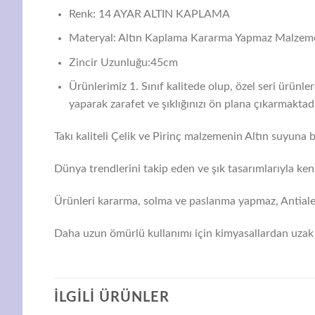
Renk: 14 AYAR ALTIN KAPLAMA
Materyal: Altın Kaplama Kararma Yapmaz Malzem
Zincir Uzunluğu:45cm
Ürünlerimiz 1. Sınıf kalitede olup, özel seri ürünl
yaparak zarafet ve şıklığınızı ön plana çıkarmaktadı
Takı kaliteli Çelik ve Pirinç malzemenin Altın suyuna ba
Dünya trendlerini takip eden ve şık tasarımlarıyla ken
Ürünleri kararma, solma ve paslanma yapmaz, Antialerj
Daha uzun ömürlü kullanımı için kimyasallardan uzak 
İLGILI ÜRÜNLER