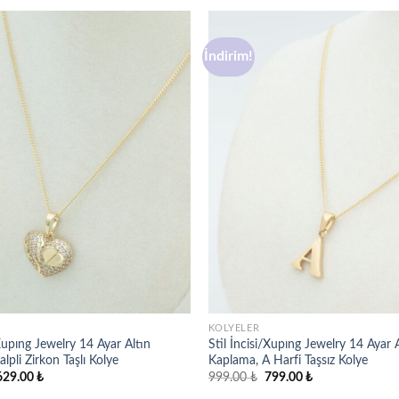
İndirim!
Favorilere
ekle
KOLYELER
/Xupıng Jewelry 14 Ayar Altın
Stil İncisi/Xupıng Jewelry 14 Ayar A
lpli Zirkon Taşlı Kolye
Kaplama, A Harfi Taşsız Kolye
rijinal
Şu
Orijinal
Şu
629.00
₺
999.00
₺
799.00
₺
iyat:
andaki
fiyat:
andaki