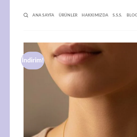
İçeriğe
atla
ANA SAYFA
ÜRÜNLER
HAKKIMIZDA
S.S.S.
BLO
İndirim!