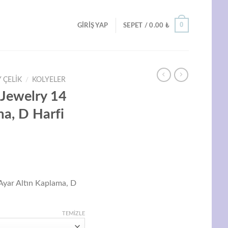
0
GIRIŞ YAP
SEPET /
0.00
₺
 ÇELIK
/
KOLYELER
g Jewelry 14
ma, D Harfi
Şu
ndaki
 Ayar Altın Kaplama, D
iyat:
99.00 ₺.
TEMIZLE