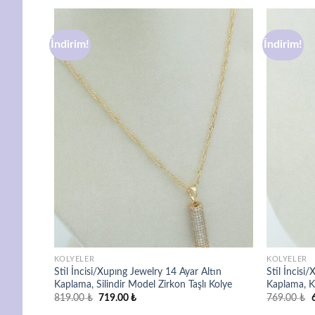
İndirim!
İndirim!
avorilere
Favorilere
ekle
ekle
KOLYELER
KOLYELER
yar Altın
Stil İncisi/Xupıng Jewelry 14 Ayar Altın
Stil İncisi
Kaplama, Silindir Model Zirkon Taşlı Kolye
Kaplama, Ka
Orijinal
Şu
O
819.00
₺
719.00
₺
769.00
₺
fiyat:
andaki
f