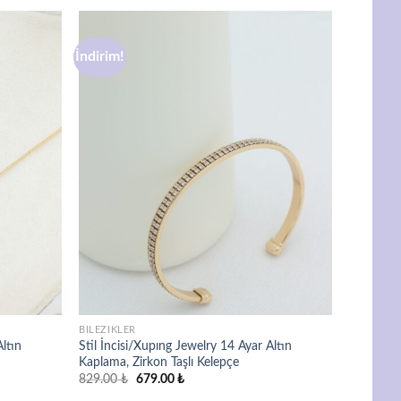
İndirim!
Favorilere
Favorilere
ekle
ekle
BILEZIKLER
ltın
Stil İncisi/Xupıng Jewelry 14 Ayar Altın
Kaplama, Zirkon Taşlı Kelepçe
Orijinal
Şu
829.00
₺
679.00
₺
fiyat:
andaki