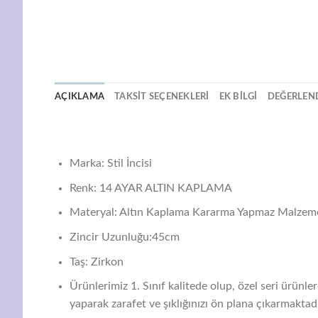
AÇIKLAMA
TAKSIT SEÇENEKLERI
EK BILGI
DEĞERLEND
Marka: Stil İncisi
Renk: 14 AYAR ALTIN KAPLAMA
Materyal: Altın Kaplama Kararma Yapmaz Malzem
Zincir Uzunluğu:45cm
Taş: Zirkon
Ürünlerimiz 1. Sınıf kalitede olup, özel seri ürünl
yaparak zarafet ve şıklığınızı ön plana çıkarmaktadı