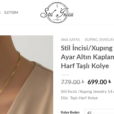
G
İLETIŞIM
ANA SAYFA
/
XUPING JEWELRY
Stil İncisi/Xupın
Ayar Altın Kapla
Favorilere
Harf Taşlı Kolye
ekle
Orijinal
779.00
₺
699.00
₺
fiyat:
a
Stil İncisi /Xupıng Jewelry 14
779.00 ₺.
f
Düz Taşlı Harf Kolye
6
Kolye Beden