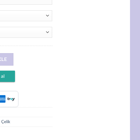
 Altın Kaplama, E Düz Harf Taşlı Kolye adet
KLE
 al
 Çelik