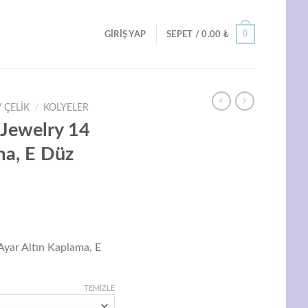
0
GIRIŞ YAP
SEPET /
0.00
₺
 ÇELIK
/
KOLYELER
g Jewelry 14
ma, E Düz
Şu
ndaki
 Ayar Altın Kaplama, E
iyat:
99.00 ₺.
TEMIZLE