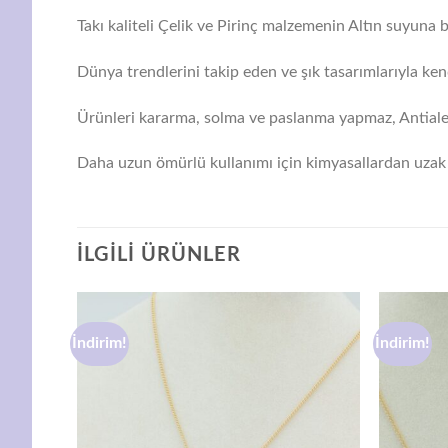
Takı kaliteli Çelik ve Pirinç malzemenin Altın suyuna ba
Dünya trendlerini takip eden ve şık tasarımlarıyla ken
Ürünleri kararma, solma ve paslanma yapmaz, Antialerj
Daha uzun ömürlü kullanımı için kimyasallardan uzak 
İLGILI ÜRÜNLER
İndirim!
İndirim!
avorilere
Favorilere
ekle
ekle