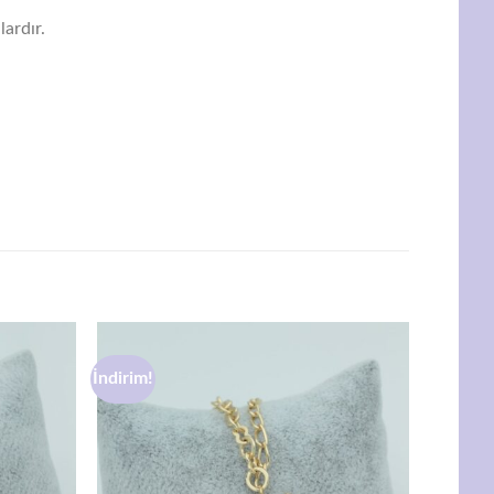
lardır.
İndirim!
Favorilere
Favorilere
ekle
ekle