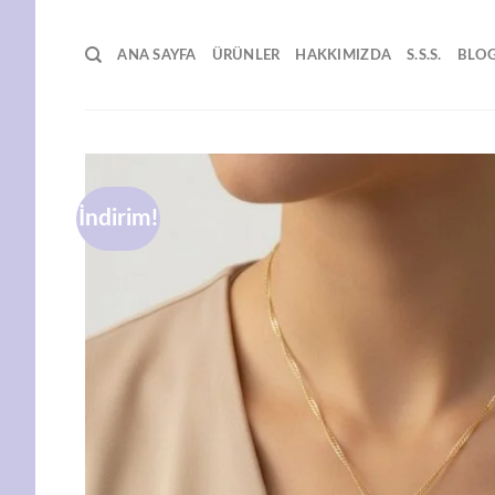
İçeriğe
atla
ANA SAYFA
ÜRÜNLER
HAKKIMIZDA
S.S.S.
BLO
İndirim!