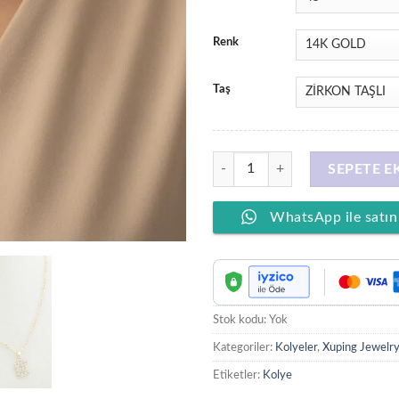
Renk
Taş
Stil İncisi/Xupıng Jewelry 14 Ayar
SEPETE E
WhatsApp ile satın
Stok kodu:
Yok
Kategoriler:
Kolyeler
,
Xuping Jewelry
Etiketler:
Kolye