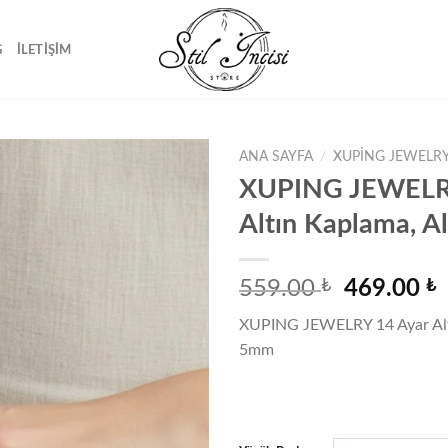
G
İLETIŞIM
ANA SAYFA
/
XUPING JEWELRY
XUPING JEWELR
Altın Kaplama, 
Favorilere
ekle
Orijinal
559.00
₺
469.00
₺
fiyat:
a
XUPING JEWELRY 14 Ayar Alt
559.00 ₺.
f
5mm
4