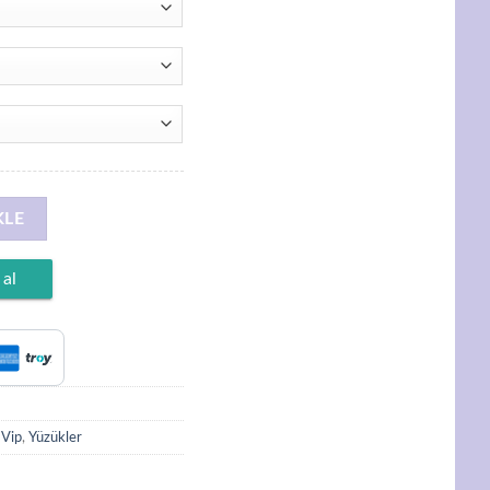
aplama, Alyans 5mm adet
KLE
 al
 Vip
,
Yüzükler