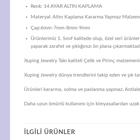
Renk: 14 AYAR ALTIN KAPLAMA
Materyal: Altın Kaplama Kararma Yapmaz Malzem
Çap:6mm-7mm-8mm-9mm
Ürünlerimiz 1. Sınıf kalitede olup, özel seri ürünl
yaparak zarafet ve şıklığınızı ön plana çıkarmaktadı
Xuping Jewelry Takı kaliteli Çelik ve Pirinç malzemenin
Xuping Jewelry dünya trendlerini takip eden ve şık tas
Ürünleri kararma, solma ve paslanma yapmaz, Antialerj
Daha uzun ömürlü kullanımı için kimyasallardan uzak 
İLGILI ÜRÜNLER