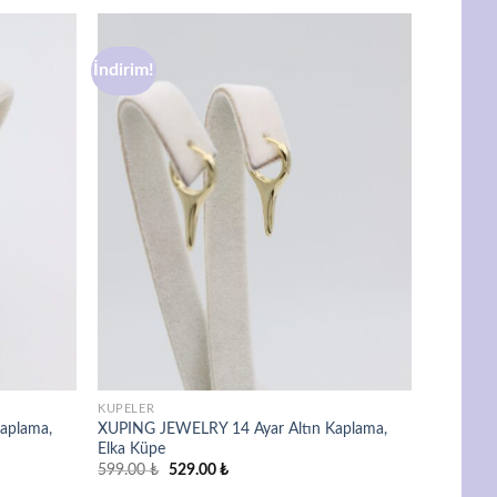
İndirim!
Favorilere
Favorilere
ekle
ekle
KÜPELER
aplama,
XUPING JEWELRY 14 Ayar Altın Kaplama,
Elka Küpe
Orijinal
Şu
599.00
₺
529.00
₺
fiyat:
andaki