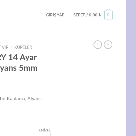
0
GIRIŞ YAP
SEPET /
0.00
₺
 VIP
/
KÜPELER
Y 14 Ayar
Alyans 5mm
Şu
ndaki
ın Kaplama, Alyans
iyat:
69.00 ₺.
TEMIZLE