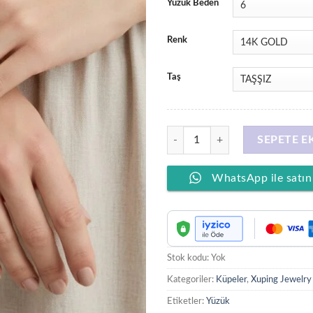
Yüzük Beden
Renk
Taş
XUPING JEWELRY 14 Ayar Altın K
SEPETE E
WhatsApp ile satın
Stok kodu:
Yok
Kategoriler:
Küpeler
,
Xuping Jewelry
Etiketler:
Yüzük