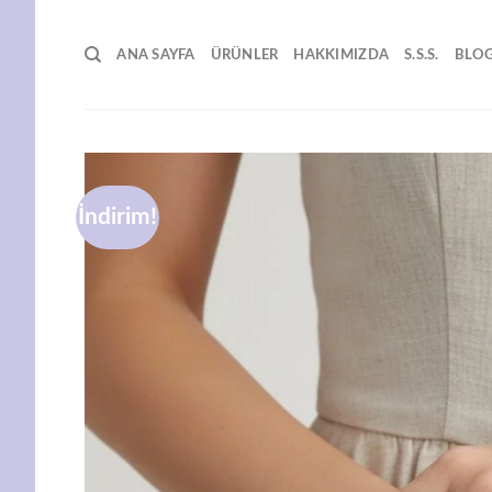
İçeriğe
atla
ANA SAYFA
ÜRÜNLER
HAKKIMIZDA
S.S.S.
BLO
İndirim!