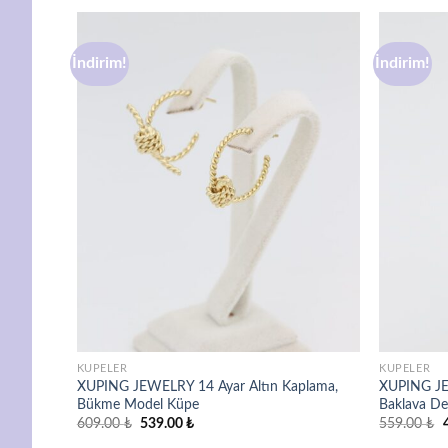
İndirim!
İndirim!
avorilere
Favorilere
ekle
ekle
KÜPELER
KÜPELER
plama,
XUPING JEWELRY 14 Ayar Altın Kaplama,
XUPING JE
Bükme Model Küpe
Baklava D
Orijinal
Şu
O
609.00
₺
539.00
₺
559.00
₺
fiyat:
andaki
f