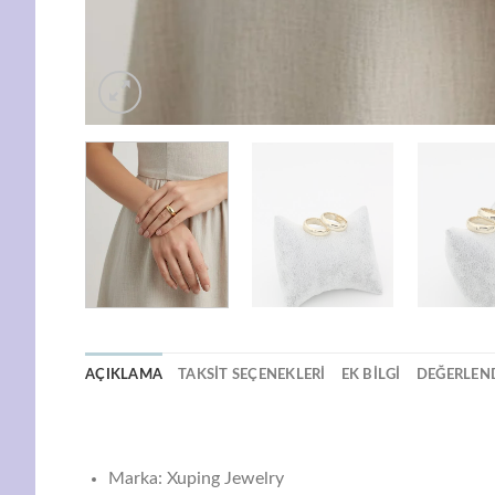
AÇIKLAMA
TAKSIT SEÇENEKLERI
EK BILGI
DEĞERLEND
Marka: Xuping Jewelry