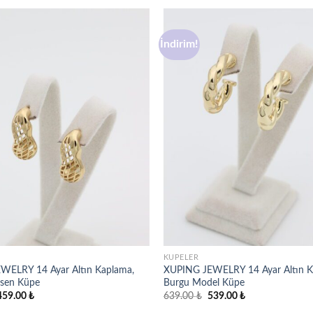
İndirim!
Favorilere
ekle
KÜPELER
WELRY 14 Ayar Altın Kaplama,
XUPING JEWELRY 14 Ayar Altın K
esen Küpe
Burgu Model Küpe
rijinal
Şu
Orijinal
Şu
459.00
₺
639.00
₺
539.00
₺
iyat:
andaki
fiyat:
andaki