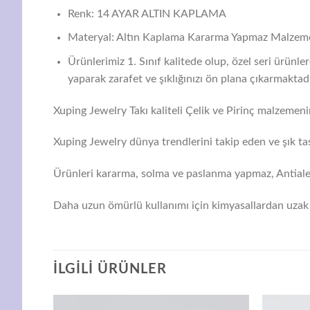
Renk: 14 AYAR ALTIN KAPLAMA
Materyal: Altın Kaplama Kararma Yapmaz Malzem
Ürünlerimiz 1. Sınıf kalitede olup, özel seri ürünl
yaparak zarafet ve şıklığınızı ön plana çıkarmaktadı
Xuping Jewelry Takı kaliteli Çelik ve Pirinç malzemenin
Xuping Jewelry dünya trendlerini takip eden ve şık tas
Ürünleri kararma, solma ve paslanma yapmaz, Antialerj
Daha uzun ömürlü kullanımı için kimyasallardan uzak 
İLGILI ÜRÜNLER