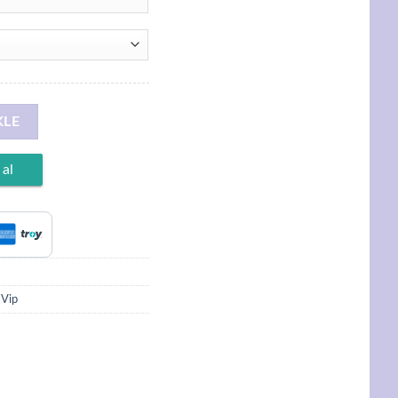
aplama, Bombeli Halka Küpe adet
KLE
 al
 Vip