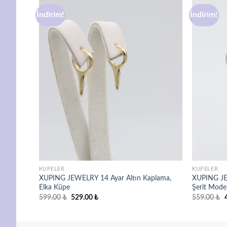
İndirim!
İndirim!
avorilere
Favorilere
ekle
ekle
KÜPELER
KÜPELER
plama,
XUPING JEWELRY 14 Ayar Altın Kaplama,
XUPING JE
Elka Küpe
Şerit Mode
Orijinal
Şu
O
599.00
₺
529.00
₺
559.00
₺
fiyat:
andaki
f
599.00 ₺.
fiyat:
529.00 ₺.