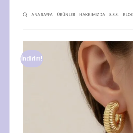
İçeriğe
atla
ANA SAYFA
ÜRÜNLER
HAKKIMIZDA
S.S.S.
BLO
İndirim!