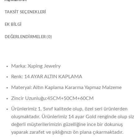
TAKSIT SEÇENEKLERI
EK BILGI
DEĞERLENDIRMELER (0)
Marka: Xuping Jewelry
Renk: 14 AYAR ALTIN KAPLAMA
Materyal: Altın Kaplama Kararma Yapmaz Malzeme
Zincir Uzunluğu:45CM+50CM+60CM
Ürünlerimiz 1. Sınıf kalitede olup, özel seri ürünlerden
oluşmaktadır. Ürünlerimiz 14 ayar Gold renginde olup siz
değerli müşterilerimizin güzelliğine ince bir dokunuş
yaparak zarafet ve şıklığınızı ön plana çıkarmaktadır.