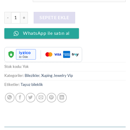
XUPING JEWELRY 14 Ayar Altın Kaplama, Silindir Ajda Bilezik adet
SEPETE EKLE
WhatsApp ile satın al
Stok kodu:
Yok
Kategoriler:
Bilezikler
,
Xuping Jewelry Vip
Etiketler:
Taşsız bileklik