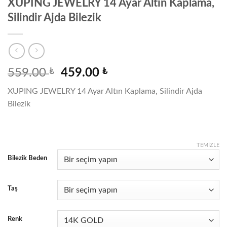
XUPING JEWELRY 14 Ayar Altın Kaplama,
Silindir Ajda Bilezik
Orijinal
Şu
559.00
₺
459.00
₺
fiyat:
andaki
XUPING JEWELRY 14 Ayar Altın Kaplama, Silindir Ajda
559.00 ₺.
fiyat:
Bilezik
459.00 ₺.
TEMIZLE
Bilezik Beden
Taş
Renk