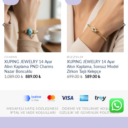
Favorilere
Favorilere
ekle
ekle
CHARMS
BILEZIKLER
XUPING JEWELRY 14 Ayar
XUPING JEWELRY 14 Ayar
Altın Kaplama PND Charms
Altın Kaplama, Sonsuz Model
Nazar Boncuklu
Zirkon Taşlı Kelepçe
Orijinal
Şu
Orijinal
Şu
1,089.00
₺
889.00
₺
699.00
₺
589.00
₺
fiyat:
andaki
fiyat:
andaki
1,089.00 ₺.
fiyat:
699.00 ₺.
fiyat:
889.00 ₺.
589.00 ₺.
MESAFELI SATIŞ SÖZLEŞMESI
ÖDEME VE TESLIMAT KOŞULLARI
İPTAL VE İADE KOŞULLARI
GIZLILIK VE GÜVENLIK POLITIKASI
© 2026
Stil İncisi