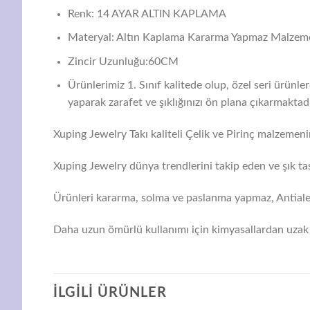
Renk: 14 AYAR ALTIN KAPLAMA
Materyal: Altın Kaplama Kararma Yapmaz Malzem
Zincir Uzunluğu:60CM
Ürünlerimiz 1. Sınıf kalitede olup, özel seri ürünl
yaparak zarafet ve şıklığınızı ön plana çıkarmaktadı
Xuping Jewelry Takı kaliteli Çelik ve Pirinç malzemenin
Xuping Jewelry dünya trendlerini takip eden ve şık tas
Ürünleri kararma, solma ve paslanma yapmaz, Antialerj
Daha uzun ömürlü kullanımı için kimyasallardan uzak 
İLGILI ÜRÜNLER