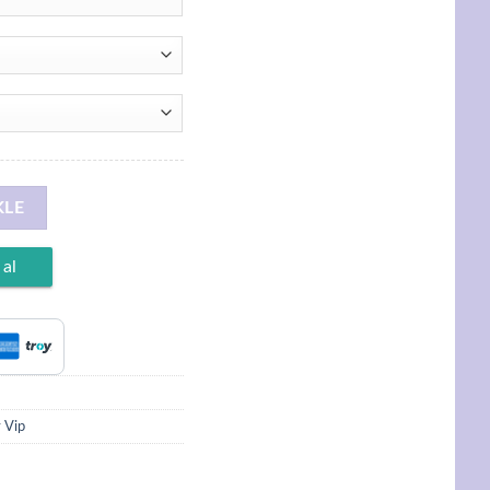
plama, İtalyan Kolye 60cm adet
KLE
 al
 Vip