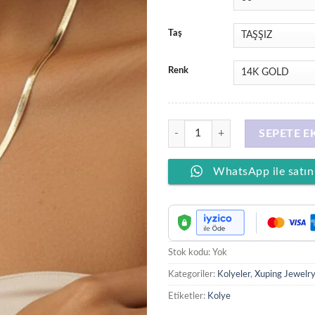
Taş
Renk
XUPING JEWELRY 14 Ayar Altın Ka
SEPETE E
WhatsApp ile satın
Stok kodu:
Yok
Kategoriler:
Kolyeler
,
Xuping Jewelry
Etiketler:
Kolye