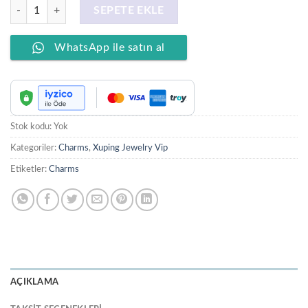
XUPING JEWELRY 14 Ayar Altın Kaplama PND Charms Beyaz adet
SEPETE EKLE
WhatsApp ile satın al
Stok kodu:
Yok
Kategoriler:
Charms
,
Xuping Jewelry Vip
Etiketler:
Charms
AÇIKLAMA