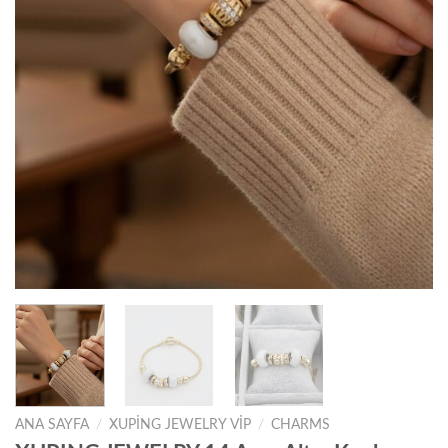
ANA SAYFA
/
XUPING JEWELRY VIP
/
CHARMS