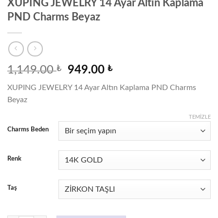
XUPING JEWELRY 14 Ayar Altın Kaplama
PND Charms Beyaz
Orijinal
Şu
1,149.00
₺
949.00
₺
fiyat:
andaki
XUPING JEWELRY 14 Ayar Altın Kaplama PND Charms
1,149.00 ₺.
fiyat:
Beyaz
949.00 ₺.
TEMIZLE
Charms Beden
Renk
Taş