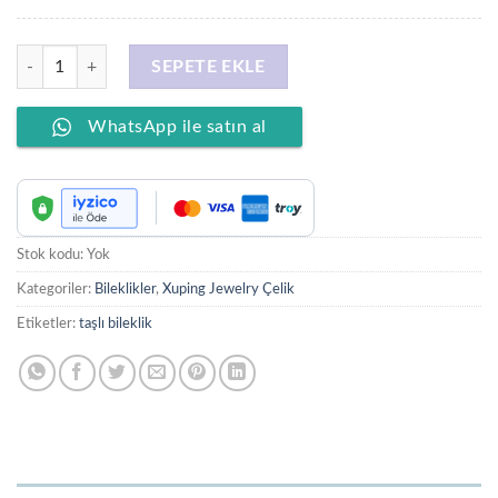
Stil İncisi/Xupıng Jewelry 14 Ayar Altın Kaplama, Pirinç Dikdörtgen Zirk
SEPETE EKLE
WhatsApp ile satın al
Stok kodu:
Yok
Kategoriler:
Bileklikler
,
Xuping Jewelry Çelik
Etiketler:
taşlı bileklik