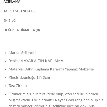
AÇIKLAMA
TAKSIT SEÇENEKLERI
EK BILGI
DEĞERLENDIRMELER (0)
Marka: Stil İncisi
Renk: 14 AYAR ALTIN KAPLAMA
Materyal: Altın Kaplama Kararma Yapmaz Malzeme
Zincir Uzunluğu:17+2cm
Taş: Zirkon
Ürünlerimiz 1. Sınıf kalitede olup, özel seri ürünlerden
oluşmaktadır. Ürünlerimiz 14 ayar Gold renginde olup siz
değerli müşterilerimizin güzelliğine ince bir dokunuş