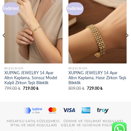
İndirim!
İndirim!
Favorilere
Favorilere
ekle
ekle
BILEKLIKLER
BILEKLIKLER
XUPING JEWELRY 14 Ayar
XUPING JEWELRY 14 Ayar
Altın Kaplama, Sonsuz Model
Altın Kaplama, Hasır Zirkon Taşlı
Kalpli Zirkon Taşlı Bileklik
Bileklik
Orijinal
Şu
Orijinal
Şu
799.00
₺
719.00
₺
809.00
₺
729.00
₺
fiyat:
andaki
fiyat:
andaki
799.00 ₺.
fiyat:
809.00 ₺.
fiyat:
719.00 ₺.
729.00 ₺.
MESAFELI SATIŞ SÖZLEŞMESI
ÖDEME VE TESLIMAT KOŞULLARI
İPTAL VE İADE KOŞULLARI
GIZLILIK VE GÜVENLIK POLITIKASI