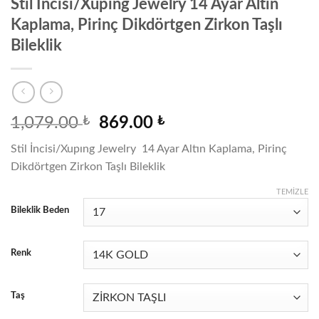
Stil İncisi/Xupıng Jewelry 14 Ayar Altın
Kaplama, Pirinç Dikdörtgen Zirkon Taşlı
Bileklik
Orijinal
Şu
1,079.00
₺
869.00
₺
fiyat:
andaki
Stil İncisi/Xupıng Jewelry 14 Ayar Altın Kaplama, Pirinç
1,079.00 ₺.
fiyat:
Dikdörtgen Zirkon Taşlı Bileklik
869.00 ₺.
TEMIZLE
Bileklik Beden
Renk
Taş