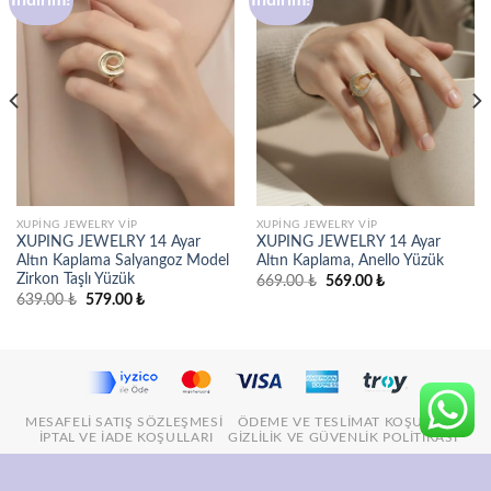
Favorilere
Favorilere
ekle
ekle
XUPING JEWELRY VIP
XUPING JEWELRY VIP
XUPING JEWELRY 14 Ayar
XUPING JEWELRY 14 Ayar
Altın Kaplama Salyangoz Model
Altın Kaplama, Anello Yüzük
Zirkon Taşlı Yüzük
Orijinal
Şu
669.00
₺
569.00
₺
fiyat:
andaki
Orijinal
Şu
639.00
₺
579.00
₺
669.00 ₺.
fiyat:
fiyat:
andaki
569.00 ₺.
639.00 ₺.
fiyat:
579.00 ₺.
MESAFELI SATIŞ SÖZLEŞMESI
ÖDEME VE TESLIMAT KOŞULLARI
İPTAL VE İADE KOŞULLARI
GIZLILIK VE GÜVENLIK POLITIKASI
© 2026
Stil İncisi