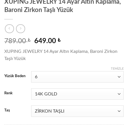
XUPING JEWELRY 14 Ayar Altın Kaplama,
Baroni Zirkon Taşlı Yüzük
Orijinal
Şu
789.00
₺
649.00
₺
fiyat:
andaki
XUPING JEWELRY 14 Ayar Altın Kaplama, Baroni Zirkon
789.00 ₺.
fiyat:
Taşlı Yüzük
649.00 ₺.
TEMIZLE
Yüzük Beden
Renk
Taş