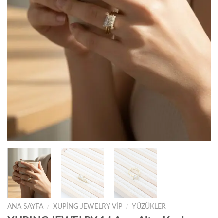
ANA SAYFA
/
XUPING JEWELRY VIP
/
YÜZÜKLER