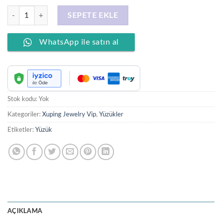
XUPING JEWELRY 14 Ayar Altın Kaplama, Baroni Zirkon Taşlı Yüzük ad
SEPETE EKLE
WhatsApp ile satın al
Stok kodu:
Yok
Kategoriler:
Xuping Jewelry Vip
,
Yüzükler
Etiketler:
Yüzük
AÇIKLAMA