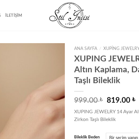
G
İLETIŞIM
ANA SAYFA
/
XUPING JEWELRY
XUPING JEWELR
Altın Kaplama, D
Favorilere
Taşlı Bileklik
ekle
Orijinal
999.00
₺
819.00
₺
fiyat:
a
XUPING JEWELRY 14 Ayar Alt
999.00 ₺.
f
Zirkon Taşlı Bileklik
8
Bileklik Beden