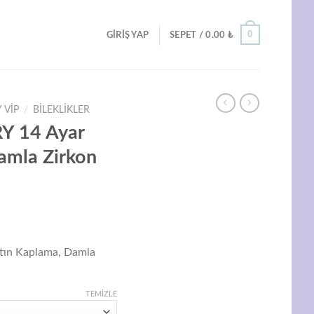
0
GIRIŞ YAP
SEPET /
0.00
₺
 VIP
/
BILEKLIKLER
Y 14 Ayar
amla Zirkon
Şu
ndaki
ın Kaplama, Damla
iyat:
19.00 ₺.
TEMIZLE