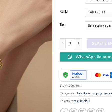
Renk
Taş
XUPING JEWELRY 14 Ayar Altın Kap
SEPETE E
WhatsApp ile satın
Stok kodu:
Yok
Kategoriler:
Bileklikler
,
Xuping Jewel
Etiketler:
taşlı bileklik