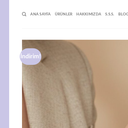
İçeriğe
atla
ANA SAYFA
ÜRÜNLER
HAKKIMIZDA
S.S.S.
BLO
İndirim!