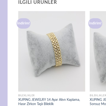
İLGILI ÜRÜNLER
İndirim!
İndirim!
avorilere
Favorilere
ekle
ekle
BILEKLIKLER
BILEKLIKLE
plama,
XUPING JEWELRY 14 Ayar Altın Kaplama,
XUPING JE
Hasır Zirkon Taşlı Bileklik
Sonsuz Mode