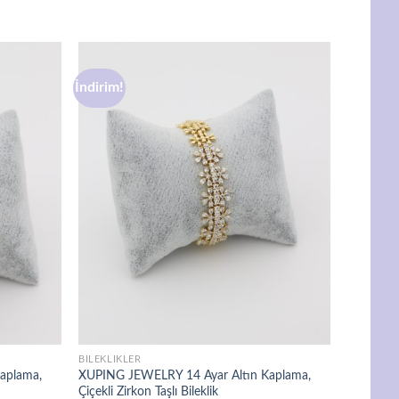
İndirim!
Favorilere
Favorilere
ekle
ekle
BILEKLIKLER
aplama,
XUPING JEWELRY 14 Ayar Altın Kaplama,
Çiçekli Zirkon Taşlı Bileklik