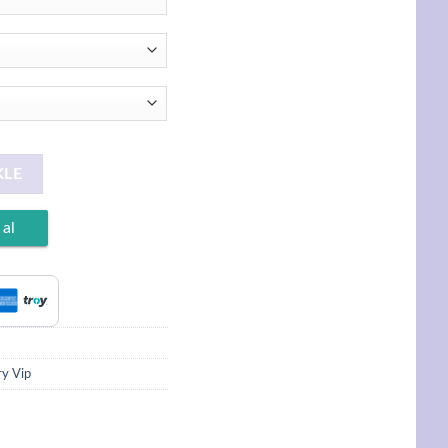
lama, Damla Zirkon Taşlı Bileklik adet
KLE
 al
ry Vip