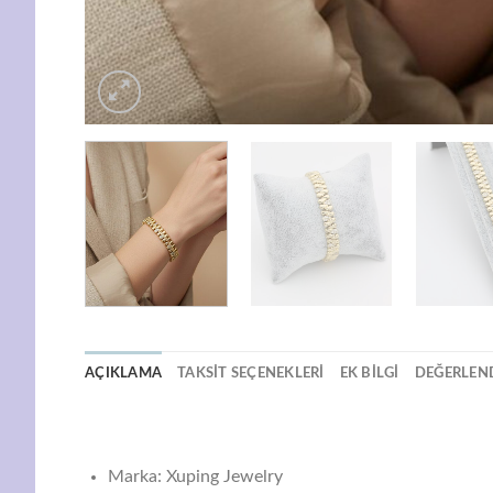
AÇIKLAMA
TAKSIT SEÇENEKLERI
EK BILGI
DEĞERLEND
Marka: Xuping Jewelry