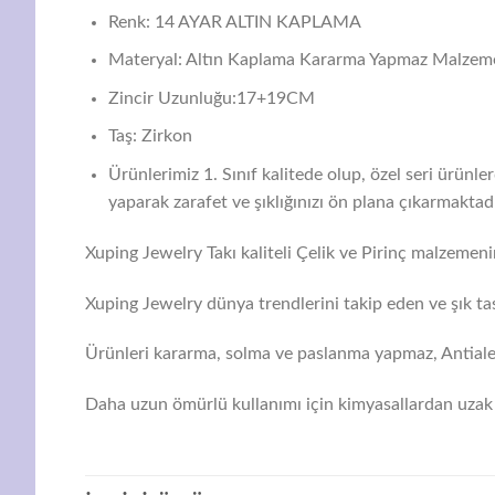
Renk: 14 AYAR ALTIN KAPLAMA
Materyal: Altın Kaplama Kararma Yapmaz Malzem
Zincir Uzunluğu:17+19CM
Taş: Zirkon
Ürünlerimiz 1. Sınıf kalitede olup, özel seri ürünl
yaparak zarafet ve şıklığınızı ön plana çıkarmaktadı
Xuping Jewelry Takı kaliteli Çelik ve Pirinç malzemenin
Xuping Jewelry dünya trendlerini takip eden ve şık tas
Ürünleri kararma, solma ve paslanma yapmaz, Antialerj
Daha uzun ömürlü kullanımı için kimyasallardan uzak 