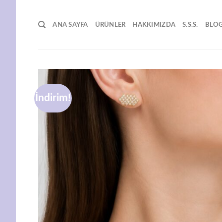
İçeriğe
atla
ANA SAYFA
ÜRÜNLER
HAKKIMIZDA
S.S.S.
BLO
İndirim!