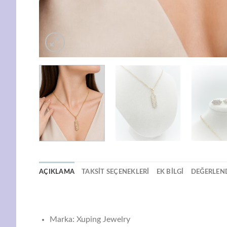
AÇIKLAMA
TAKSIT SEÇENEKLERI
EK BILGI
DEĞERLEND
Marka: Xuping Jewelry