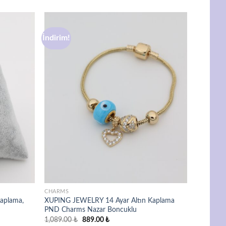
İndirim!
Favorilere
Favorilere
ekle
ekle
CHARMS
aplama,
XUPING JEWELRY 14 Ayar Altın Kaplama
PND Charms Nazar Boncuklu
Orijinal
Şu
1,089.00
₺
889.00
₺