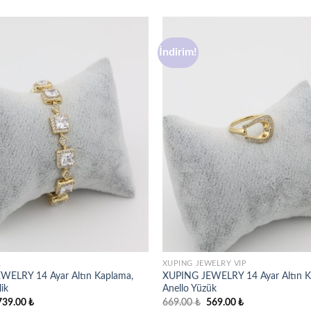
İndirim!
Favorilere
ekle
R
XUPING JEWELRY VIP
WELRY 14 Ayar Altın Kaplama,
XUPING JEWELRY 14 Ayar Altın K
lik
Anello Yüzük
rijinal
Şu
Orijinal
Şu
739.00
₺
669.00
₺
569.00
₺