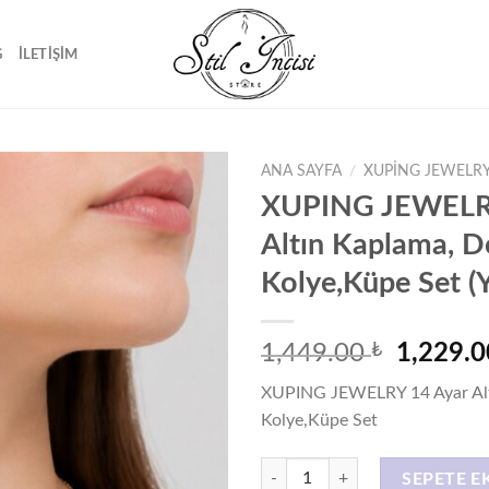
G
İLETIŞIM
ANA SAYFA
/
XUPING JEWELRY
XUPING JEWELR
Altın Kaplama, D
Favorilere
Kolye,Küpe Set (
ekle
Orijinal
1,449.00
₺
1,229.
fiyat:
XUPING JEWELRY 14 Ayar Alt
1,449.0
Kolye,Küpe Set
XUPING JEWELRY 14 Ayar Altın Ka
SEPETE E