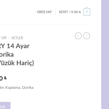
0
GIRIŞ YAP
SEPET /
0.00
₺
 VIP
/
SETLER
Y 14 Ayar
orika
Yüzük Hariç)
Şu
00
₺
andaki
ın Kaplama, Dorika
0 ₺.
fiyat:
1,229.00 ₺.
plama, Dorika Kolye,Küpe Set (Yüzük Hariç) adet
KLE