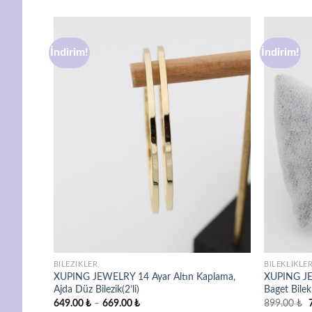
İndirim!
İndirim!
avorilere
Favorilere
ekle
ekle
BILEZIKLER
BILEKLIKLE
plama,
XUPING JEWELRY 14 Ayar Altın Kaplama,
XUPING JE
Ajda Düz Bilezik(2’li)
Baget Bilek
Fiyat
O
649.00
₺
–
669.00
₺
899.00
₺