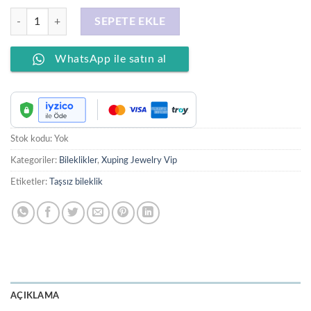
XUPING JEWELRY 14 Ayar Altın Kaplama, Labirent Model Bileklik adet
SEPETE EKLE
WhatsApp ile satın al
Stok kodu:
Yok
Kategoriler:
Bileklikler
,
Xuping Jewelry Vip
Etiketler:
Taşsız bileklik
AÇIKLAMA