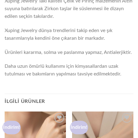
Xuping Jewelry Takı kaliteli Çelik ve Pirinç malzemenin Altın
suyuna batırılarak Zirkon taşlar ile süslenmesi ile dizayn
edilen seçkin takılardır.
Xuping Jewelry dünya trendlerini takip eden ve şık
tasarımlarıyla kendini öne çıkaran bir markadır.
Ürünleri kararma, solma ve paslanma yapmaz, Antialerjiktir.
Daha uzun ömürlü kullanımı için kimyasallardan uzak
tutulması ve bakımların yapılması tavsiye edilmektedir.
İLGILI ÜRÜNLER
İndirim!
İndirim!
Favorilere
Favorilere