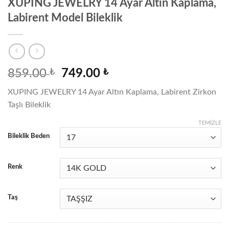
XUPING JEWELRY 14 Ayar Altın Kaplama,
Labirent Model Bileklik
Orijinal
Şu
859.00
₺
749.00
₺
fiyat:
andaki
XUPING JEWELRY 14 Ayar Altın Kaplama, Labirent Zirkon
859.00 ₺.
fiyat:
Taşlı Bileklik
749.00 ₺.
TEMIZLE
Bileklik Beden
Renk
Taş