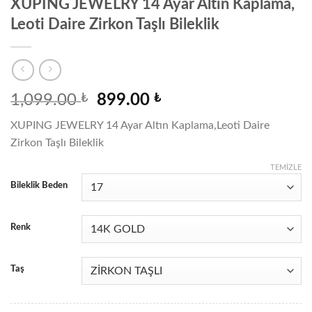
XUPING JEWELRY 14 Ayar Altın Kaplama,
Leoti Daire Zirkon Taşlı Bileklik
Orijinal
Şu
1,099.00
₺
899.00
₺
fiyat:
andaki
XUPING JEWELRY 14 Ayar Altın Kaplama,Leoti Daire
1,099.00 ₺.
fiyat:
Zirkon Taşlı Bileklik
899.00 ₺.
TEMIZLE
Bileklik Beden
Renk
Taş