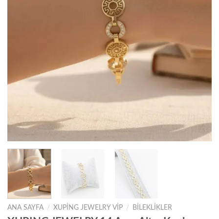
ANA SAYFA
/
XUPING JEWELRY VIP
/
BILEKLIKLER