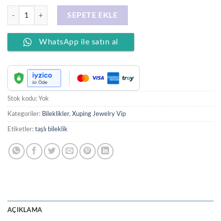
XUPING JEWELRY 14 Ayar Altın Kaplama, Leoti Daire Zirkon Taşlı Bilek
SEPETE EKLE
WhatsApp ile satın al
Stok kodu:
Yok
Kategoriler:
Bileklikler
,
Xuping Jewelry Vip
Etiketler:
taşlı bileklik
AÇIKLAMA