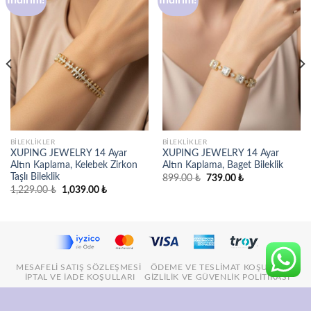
Favorilere
Favorilere
ekle
ekle
BILEKLIKLER
BILEKLIKLER
XUPING JEWELRY 14 Ayar
XUPING JEWELRY 14 Ayar
Altın Kaplama, Kelebek Zirkon
Altın Kaplama, Baget Bileklik
Taşlı Bileklik
Orijinal
Şu
899.00
₺
739.00
₺
fiyat:
andaki
Orijinal
Şu
1,229.00
₺
1,039.00
₺
899.00 ₺.
fiyat:
fiyat:
andaki
739.00 ₺.
1,229.00 ₺.
fiyat:
1,039.00 ₺.
MESAFELI SATIŞ SÖZLEŞMESI
ÖDEME VE TESLIMAT KOŞULLARI
İPTAL VE İADE KOŞULLARI
GIZLILIK VE GÜVENLIK POLITIKASI
© 2026
Stil İncisi