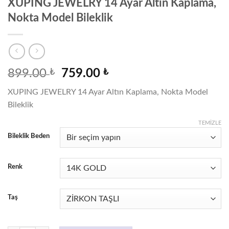
XUPING JEWELRY 14 Ayar Altın Kaplama,
Nokta Model Bileklik
Orijinal
Şu
899.00
₺
759.00
₺
fiyat:
andaki
XUPING JEWELRY 14 Ayar Altın Kaplama, Nokta Model
899.00 ₺.
fiyat:
Bileklik
759.00 ₺.
TEMIZLE
Bileklik Beden
Renk
Taş