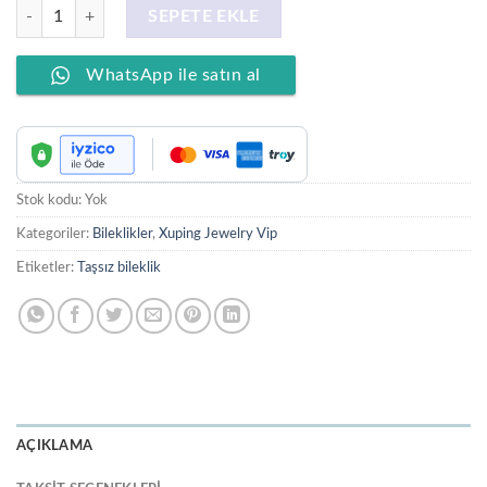
XUPING JEWELRY 14 Ayar Altın Kaplama, Nokta Model Bileklik adet
SEPETE EKLE
WhatsApp ile satın al
Stok kodu:
Yok
Kategoriler:
Bileklikler
,
Xuping Jewelry Vip
Etiketler:
Taşsız bileklik
AÇIKLAMA