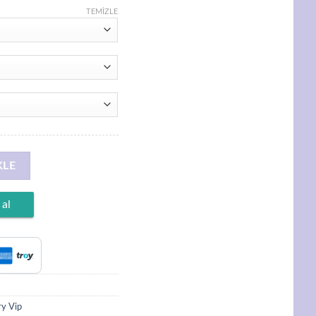
TEMIZLE
plama, Rus Model Bileklik adet
KLE
 al
ry Vip