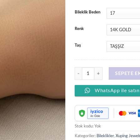
Bileklik Beden
Renk
Taş
XUPING JEWELRY 14 Ayar Altın Ka
SEPETE E
WhatsApp ile satın
Stok kodu:
Yok
Kategoriler:
Bileklikler
,
Xuping Jewel