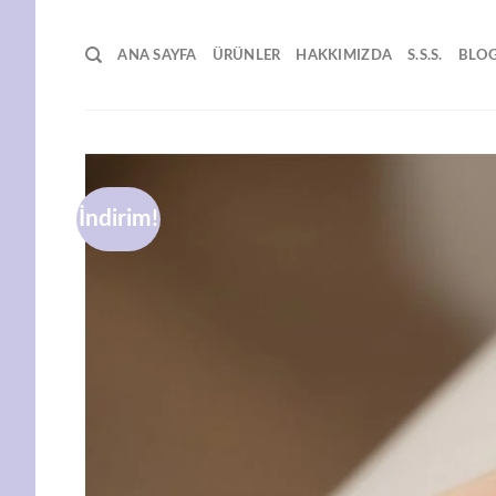
İçeriğe
atla
ANA SAYFA
ÜRÜNLER
HAKKIMIZDA
S.S.S.
BLO
İndirim!