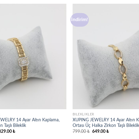
İndirim!
Favorilere
ekle
R
BILEKLIKLER
WELRY 14 Ayar Altın Kaplama,
XUPING JEWELRY 14 Ayar Altın K
 Taşlı Bileklik
Ortası Üç Halka Zirkon Taşlı Bilekli
rijinal
Şu
Orijinal
Şu
829.00
₺
799.00
₺
649.00
₺
iyat:
andaki
fiyat:
andaki