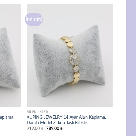
İndirim!
Favorilere
Favorilere
ekle
ekle
BILEKLIKLER
aplama,
XUPING JEWELRY 14 Ayar Altın Kaplama,
k
Damla Model Zirkon Taşlı Bileklik
Orijinal
Şu
919.00
₺
789.00
₺
fiyat:
andaki