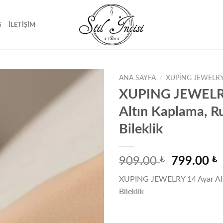
G
İLETIŞIM
ANA SAYFA
/
XUPING JEWELRY
XUPING JEWELR
Altın Kaplama, R
Favorilere
Bileklik
ekle
Orijinal
909.00
₺
799.00
₺
fiyat:
a
XUPING JEWELRY 14 Ayar Alt
909.00 ₺.
f
Bileklik
7