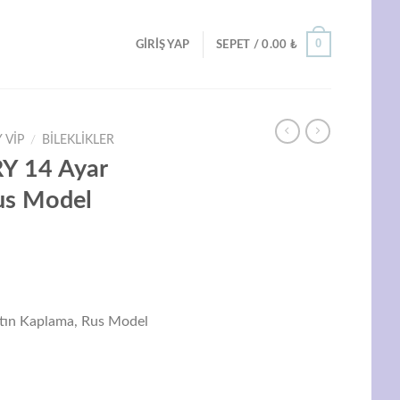
0
GIRIŞ YAP
SEPET /
0.00
₺
 VIP
/
BILEKLIKLER
Y 14 Ayar
us Model
Şu
ndaki
ın Kaplama, Rus Model
iyat:
99.00 ₺.