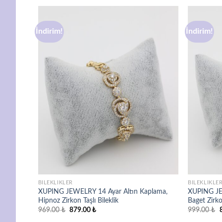
İndirim!
İndirim!
avorilere
Favorilere
ekle
ekle
BILEKLIKLER
BILEKLIKLE
plama,
XUPING JEWELRY 14 Ayar Altın Kaplama,
XUPING JE
Hipnoz Zirkon Taşlı Bileklik
Baget Zirkon
Orijinal
Şu
O
969.00
₺
879.00
₺
999.00
₺
fiyat:
andaki
f