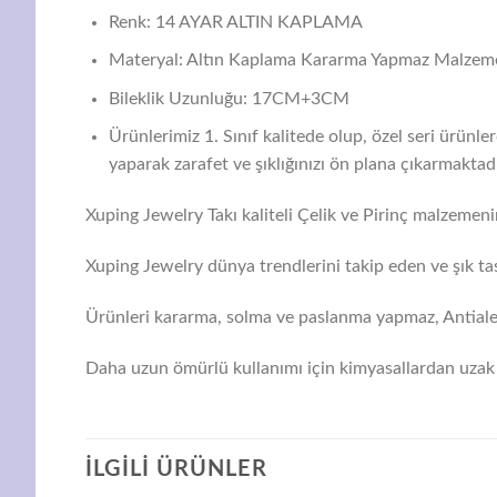
Renk: 14 AYAR ALTIN KAPLAMA
Materyal: Altın Kaplama Kararma Yapmaz Malzem
Bileklik Uzunluğu: 17CM+3CM
Ürünlerimiz 1. Sınıf kalitede olup, özel seri ürünl
yaparak zarafet ve şıklığınızı ön plana çıkarmaktadı
Xuping Jewelry Takı kaliteli Çelik ve Pirinç malzemenin
Xuping Jewelry dünya trendlerini takip eden ve şık tas
Ürünleri kararma, solma ve paslanma yapmaz, Antialerj
Daha uzun ömürlü kullanımı için kimyasallardan uzak 
İLGILI ÜRÜNLER