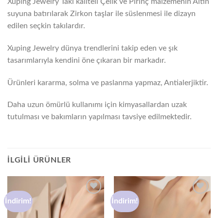
Xuping Jewelry Takı kaliteli Çelik ve Pirinç malzemenin Altın
suyuna batırılarak Zirkon taşlar ile süslenmesi ile dizayn
edilen seçkin takılardır.
Xuping Jewelry dünya trendlerini takip eden ve şık
tasarımlarıyla kendini öne çıkaran bir markadır.
Ürünleri kararma, solma ve paslanma yapmaz, Antialerjiktir.
Daha uzun ömürlü kullanımı için kimyasallardan uzak
tutulması ve bakımların yapılması tavsiye edilmektedir.
İLGILI ÜRÜNLER
İndirim!
İndirim!
Favorilere
Favorilere