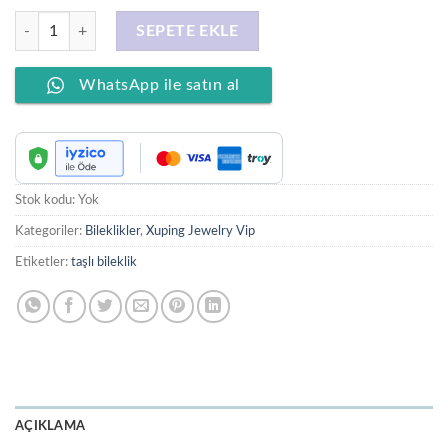
XUPING JEWELRY 14 Ayar Altın Kaplama Zirkon Model Taşlı Bileklik a
SEPETE EKLE
WhatsApp ile satın al
Stok kodu:
Yok
Kategoriler:
Bileklikler
,
Xuping Jewelry Vip
Etiketler:
taşlı bileklik
AÇIKLAMA