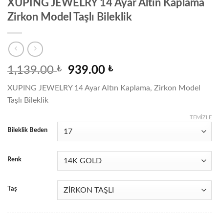
XUPING JEWELRY 14 Ayar Altın Kaplama
Zirkon Model Taşlı Bileklik
Orijinal
Şu
1,139.00
₺
939.00
₺
fiyat:
andaki
XUPING JEWELRY 14 Ayar Altın Kaplama, Zirkon Model
1,139.00 ₺.
fiyat:
Taşlı Bileklik
939.00 ₺.
TEMIZLE
Bileklik Beden
Renk
Taş